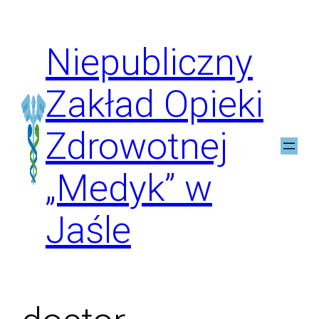
Przejdź
do
Niepubliczny
treści
Zakład Opieki
Zdrowotnej
„Medyk” w
Jaśle